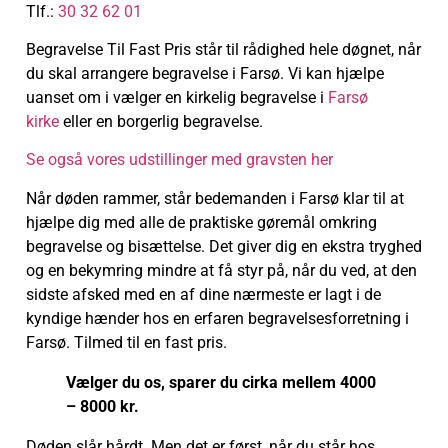
Tlf.:
30 32 62 01
Begravelse Til Fast Pris står til rådighed hele døgnet, når
du skal arrangere begravelse i Farsø. Vi kan hjælpe
uanset om i vælger en kirkelig begravelse i
Farsø
kirke
eller en borgerlig begravelse.
Se også vores udstillinger med gravsten her
Når døden rammer, står bedemanden i Farsø klar til at
hjælpe dig med alle de praktiske gøremål omkring
begravelse og bisættelse. Det giver dig en ekstra tryghed
og en bekymring mindre at få styr på, når du ved, at den
sidste afsked med en af dine nærmeste er lagt i de
kyndige hænder hos en erfaren begravelsesforretning i
Farsø. Tilmed til en fast pris.
Vælger du os, sparer du cirka mellem 4000
– 8000 kr.
Døden slår hårdt. Men det er først, når du står hos