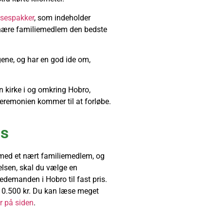
elsespakker
, som indeholder
dit nære familiemedlem den bedste
gene, og har en god ide om,
ken kirke i og omkring Hobro,
eremonien kommer til at forløbe.
is
 med et nært familiemedlem, og
elsen, skal du vælge en
edemanden i Hobro til fast pris.
n 10.500 kr. Du kan læse meget
r på siden
.