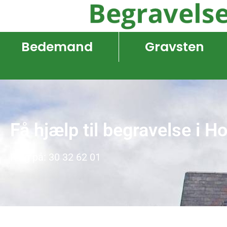
Bedemand
Gravsten
Få hjælp til begravelse i H
Ring på: 30 32 62 01