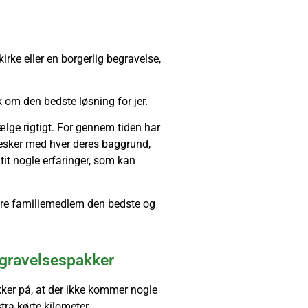
irke eller en borgerlig begravelse,
k om den bedste løsning for jer.
lge rigtigt. For gennem tiden har
esker med hver deres baggrund,
tit nogle erfaringer, som kan
nære familiemedlem den bedste og
egravelsespakker
ikker på, at der ikke kommer nogle
tra kørte kilometer.