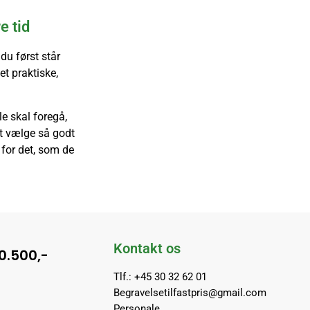
e tid
du først står
et praktiske,
le skal foregå,
 at vælge så godt
 for det, som de
Kontakt os
10.500,-
Tlf.: +45 30 32 62 01
Begravelsetilfastpris@gmail.com
Personale