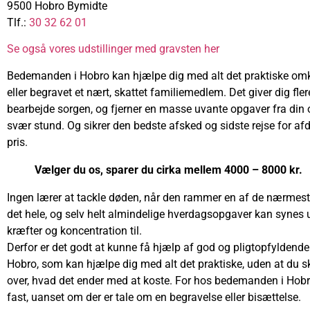
9500 Hobro Bymidte
Tlf.:
30 32 62 01
Se også vores udstillinger med gravsten her
Bedemanden i Hobro kan hjælpe dig med alt det praktiske omkr
eller begravet et nært, skattet familiemedlem. Det giver dig flere
bearbejde sorgen, og fjerner en masse uvante opgaver fra din 
svær stund. Og sikrer den bedste afsked og sidste rejse for afd
pris.
Vælger du os, sparer du cirka mellem 4000 – 8000 kr.
Ingen lærer at tackle døden, når den rammer en af de nærmest
det hele, og selv helt almindelige hverdagsopgaver kan synes 
kræfter og koncentration til.
Derfor er det godt at kunne få hjælp af god og pligtopfyldend
Hobro, som kan hjælpe dig med alt det praktiske, uden at du s
over, hvad det ender med at koste. For hos bedemanden i Hobro
fast, uanset om der er tale om en begravelse eller bisættelse.