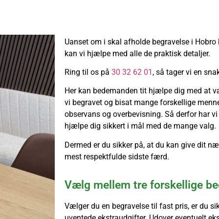
Uanset om i skal afholde begravelse i Hobro k
kan vi hjælpe med alle de praktisk detaljer.
Ring til os på
30 32 62 01
, så tager vi en sna
Her kan bedemanden tit hjælpe dig med at væ
vi begravet og bisat mange forskellige menn
observans og overbevisning. Så derfor har vi 
hjælpe dig sikkert i mål med de mange valg.
Dermed er du sikker på, at du kan give dit 
mest respektfulde sidste færd.
Vælg mellem tre forskellige b
Vælger du en begravelse til fast pris, er du s
uventede ekstraudgifter. Udover eventuelt eks