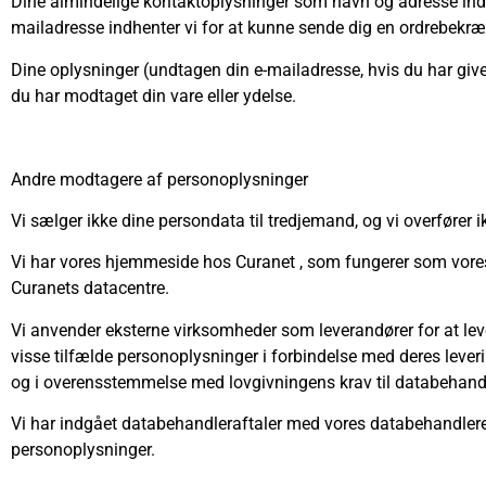
Dine almindelige kontaktoplysninger som navn og adresse indhen
mailadresse indhenter vi for at kunne sende dig en ordrebekræ
Dine oplysninger (undtagen din e-mailadresse, hvis du har givet
du har modtaget din vare eller ydelse.
Andre modtagere af personoplysninger
Vi sælger ikke dine persondata til tredjemand, og vi overfører i
Vi har vores hjemmeside hos Curanet , som fungerer som vores
Curanets datacentre.
Vi anvender eksterne virksomheder som leverandører for at lev
visse tilfælde personoplysninger i forbindelse med deres lever
og i overensstemmelse med lovgivningens krav til databehand
Vi har indgået databehandleraftaler med vores databehandlere, 
personoplysninger.