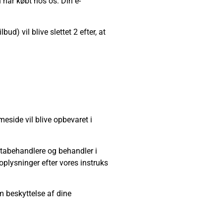
 har købt hos os. Din e-
d) vil blive slettet 2 efter, at
side vil blive opbevaret i
atabehandlere og behandler i
oplysninger efter vores instruks
m beskyttelse af dine