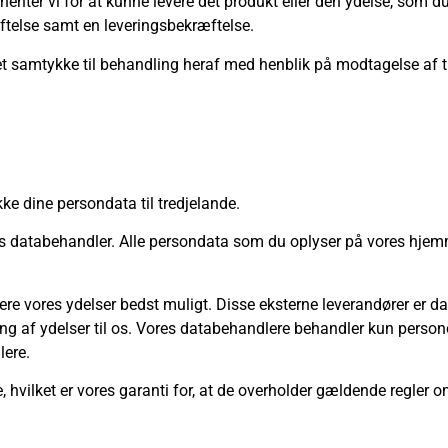
ter vi for at kunne levere det produkt eller den ydelse, som du
ftelse samt en leveringsbekræftelse.
 samtykke til behandling heraf med henblik på modtagelse af tilbu
kke dine persondata til tredjelande.
 databehandler. Alle persondata som du oplyser på vores hjemme
ere vores ydelser bedst muligt. Disse eksterne leverandører er d
ing af ydelser til os. Vores databehandlere behandler kun person
lere.
hvilket er vores garanti for, at de overholder gældende regler o