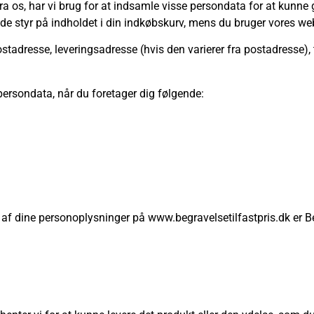
ra os, har vi brug for at indsamle visse persondata for at kunn
olde styr på indholdet i din indkøbskurv, mens du bruger vores w
ostadresse, leveringsadresse (hvis den varierer fra postadresse
persondata, når du foretager dig følgende:
f dine personoplysninger på www.begravelsetilfastpris.dk er Beg