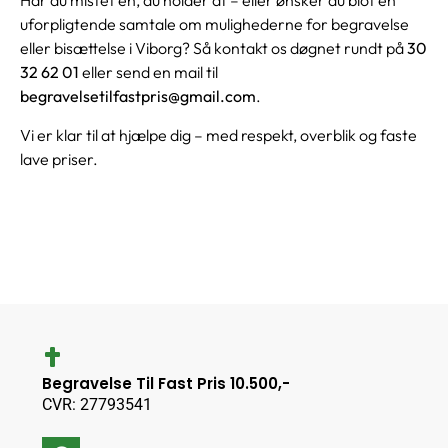
Har du mistet én, du holder af – eller ønsker du blot en
uforpligtende samtale om mulighederne for begravelse
eller bisættelse i Viborg? Så kontakt os døgnet rundt på
30
32 62 01
eller send en mail til
begravelsetilfastpris@gmail.com
.
Vi er klar til at hjælpe dig – med respekt, overblik og faste
lave priser.
Begravelse Til Fast Pris 10.500,-
CVR: 27793541