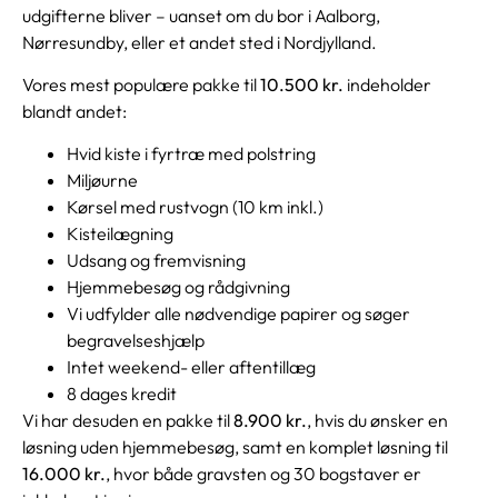
udgifterne bliver – uanset om du bor i Aalborg,
Nørresundby, eller et andet sted i Nordjylland.
Vores mest populære pakke til
10.500 kr.
indeholder
blandt andet:
Hvid kiste i fyrtræ med polstring
Miljøurne
Kørsel med rustvogn (10 km inkl.)
Kisteilægning
Udsang og fremvisning
Hjemmebesøg og rådgivning
Vi udfylder alle nødvendige papirer og søger
begravelseshjælp
Intet weekend- eller aftentillæg
8 dages kredit
Vi har desuden en pakke til
8.900 kr.
, hvis du ønsker en
løsning uden hjemmebesøg, samt en komplet løsning til
16.000 kr.
, hvor både gravsten og 30 bogstaver er