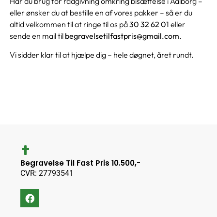
Har du brug for rådgivning omkring bisættelse i Aalborg –
eller ønsker du at bestille en af vores pakker – så er du
altid velkommen til at ringe til os på
30 32 62 01
eller
sende en mail til
begravelsetilfastpris@gmail.com
.
Vi sidder klar til at hjælpe dig – hele døgnet, året rundt.
Begravelse Til Fast Pris 10.500,-
CVR: 27793541