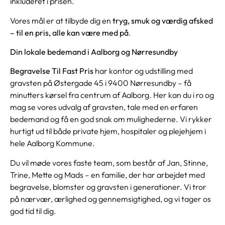
inkluderet i prisen.
Vores mål er at tilbyde dig en
tryg, smuk og værdig afsked
– til en pris, alle kan være med på
.
Din lokale bedemand i Aalborg og Nørresundby
Begravelse Til Fast Pris
har kontor og udstilling med
gravsten på Østergade 45 i 9400 Nørresundby – få
minutters kørsel fra centrum af Aalborg. Her kan du i ro og
mag se vores udvalg af gravsten, tale med en erfaren
bedemand og få en god snak om mulighederne. Vi rykker
hurtigt ud til både private hjem, hospitaler og plejehjem i
hele Aalborg Kommune.
Du vil møde vores faste team, som består af Jan, Stinne,
Trine, Mette og Mads – en familie, der har arbejdet med
begravelse, blomster og gravsten i generationer. Vi tror
på nærvær, ærlighed og gennemsigtighed, og vi tager os
god tid til dig.