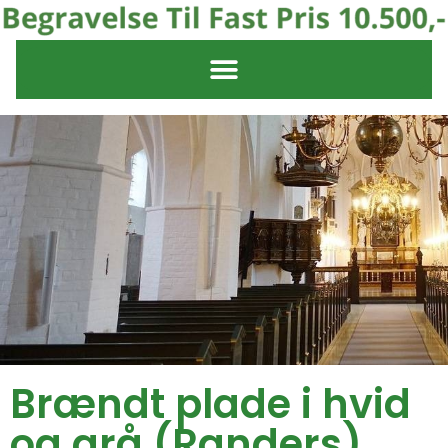
Brændt plade i hvid
og grå (Randers)