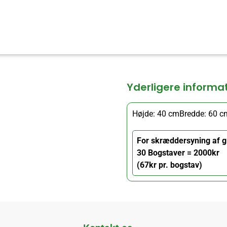
Yderligere informa
Højde: 40 cm
Bredde: 60 c
For skræddersyning af g
30 Bogstaver = 2000kr
(67kr pr. bogstav)