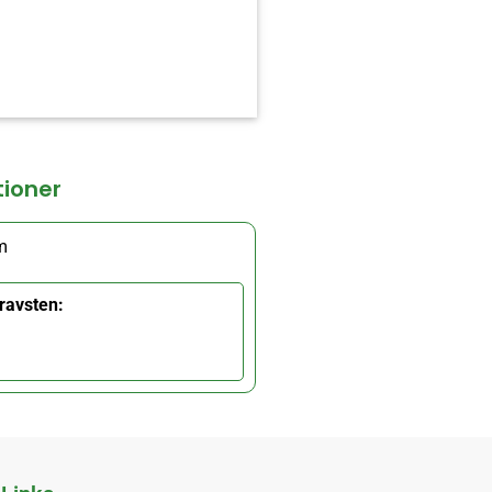
tioner
m
ravsten: