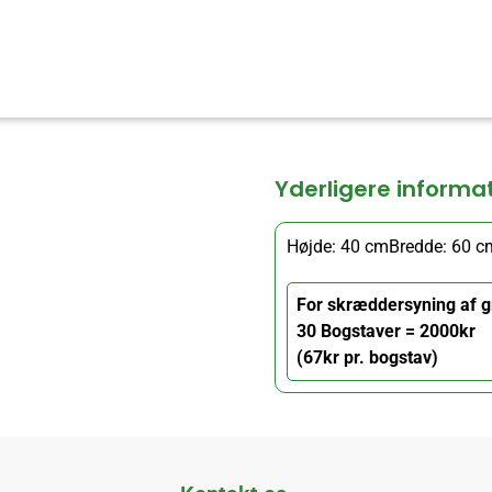
Yderligere informa
Højde: 40 cm
Bredde: 60 c
For skræddersyning af g
30 Bogstaver = 2000kr
(67kr pr. bogstav)