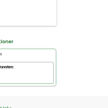
tioner
m
ravsten: