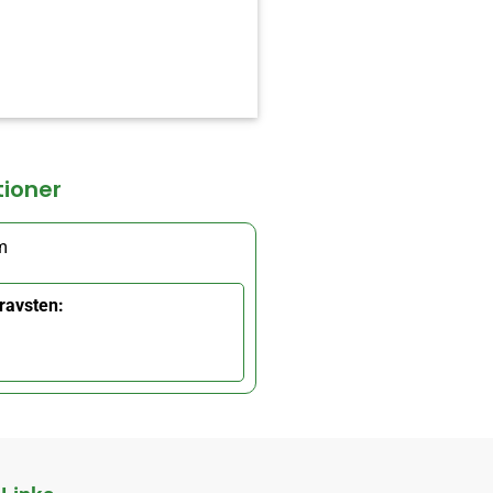
tioner
m
ravsten: