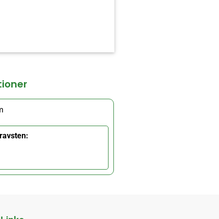
tioner
m
ravsten: