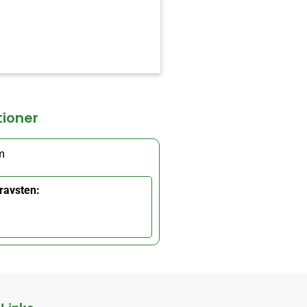
tioner
m
ravsten: