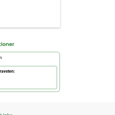
tioner
m
ravsten: