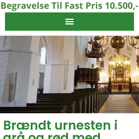
Brændt urnesten i
grå og rød med