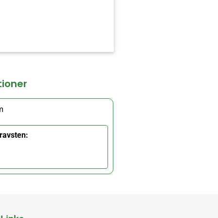
tioner
m
ravsten: