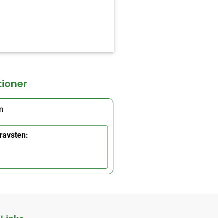
tioner
m
ravsten: