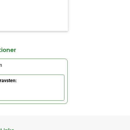
tioner
m
ravsten: