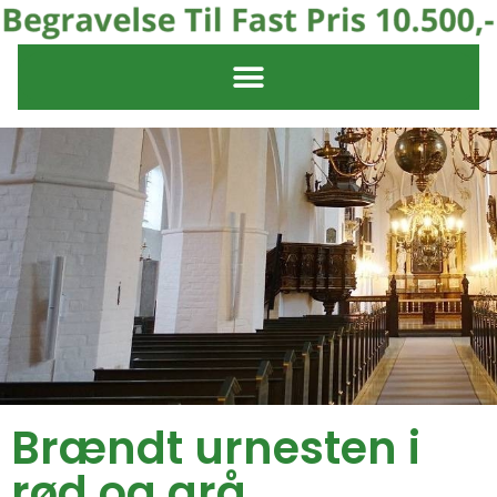
Brændt urnesten i
rød og grå