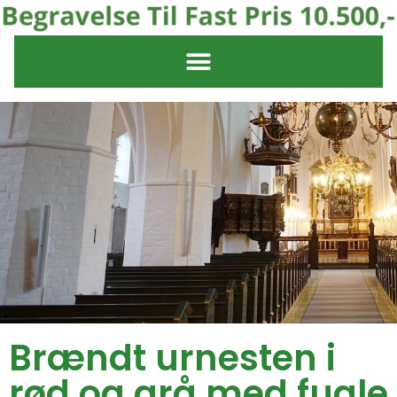
Brændt urnesten i
rød og grå med fugle