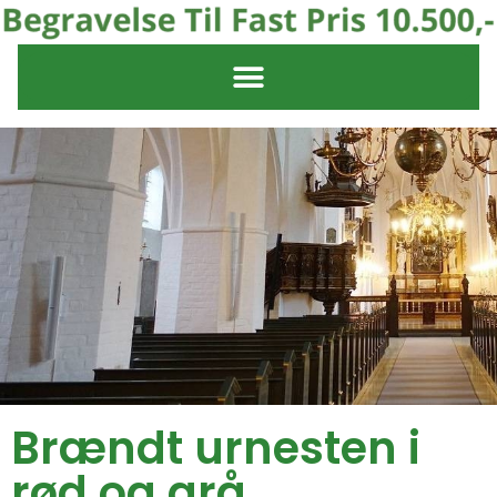
Brændt urnesten i
rød og grå