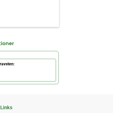
tioner
ravsten:
Links