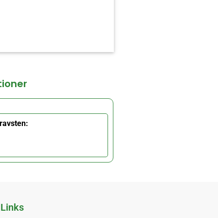
tioner
ravsten:
Links