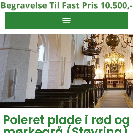
Poleret plade i rød og
mørkegrå (Støvring)