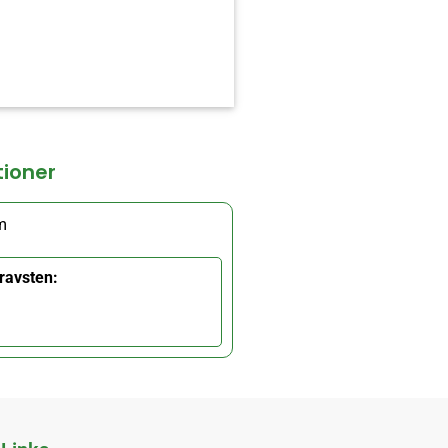
tioner
m
ravsten: