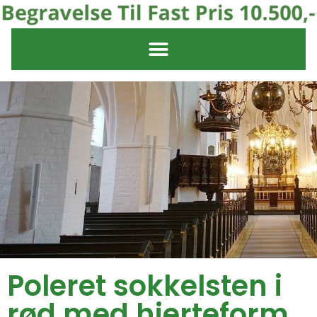
Poleret sokkelsten i
rød med hjerteform