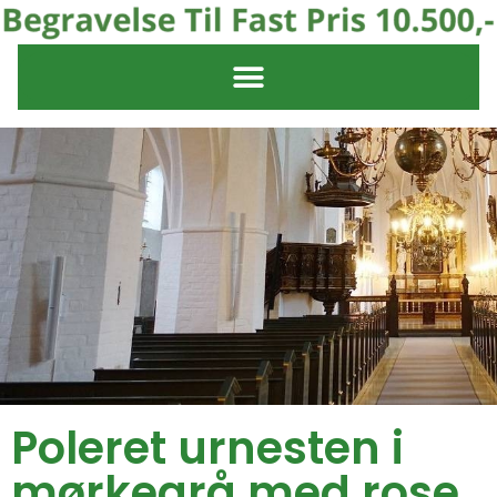
Poleret urnesten i
mørkegrå med rose