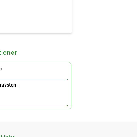
tioner
m
ravsten: