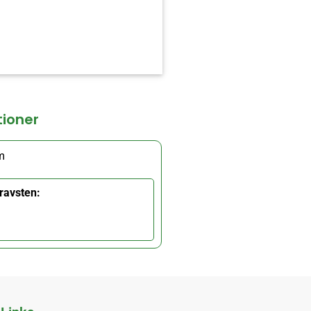
tioner
m
ravsten: