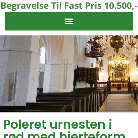
Poleret urnesten i
rød med hjerteform