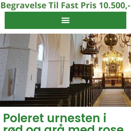
Poleret urnesten i
rød og grå med rose