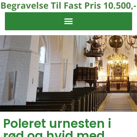
Poleret urnesten i
rød og hvid med