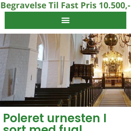
Poleret urnesten I
sort med fugl