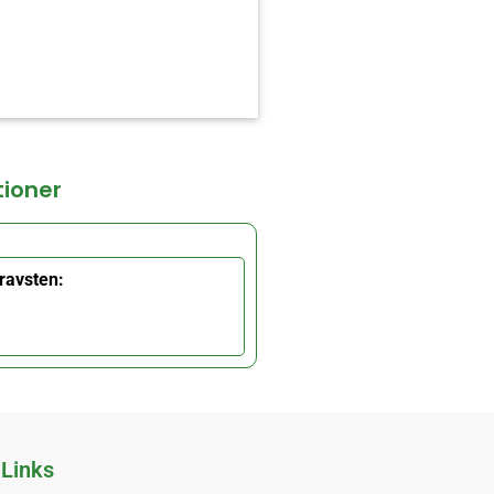
tioner
ravsten:
Links