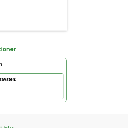
tioner
m
ravsten: