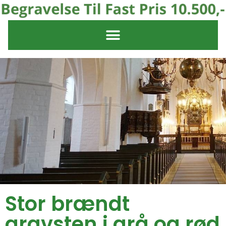
Stor brændt
gravsten i grå og rød