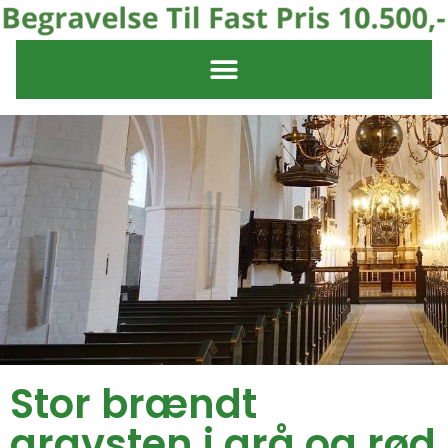
Stor brændt
gravsten i grå og rød