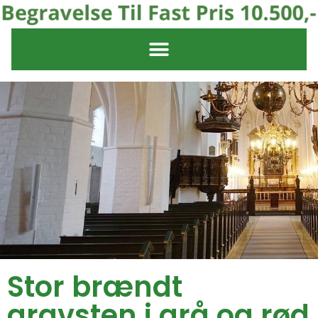
Stor brændt
gravsten i grå og rød