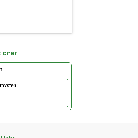
tioner
m
ravsten: