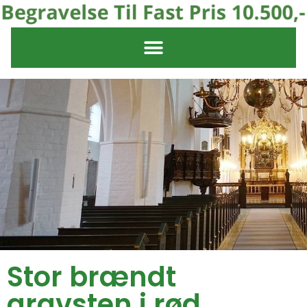
Stor brændt
gravsten i rød