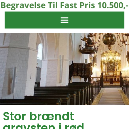
Stor brændt
gravsten i rød