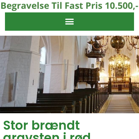
Stor brændt
gravsten i rød