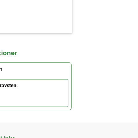
tioner
m
ravsten: