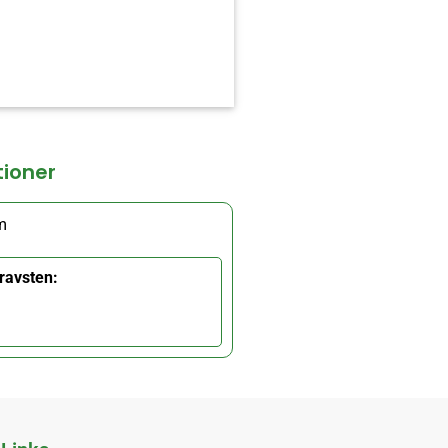
tioner
m
ravsten: