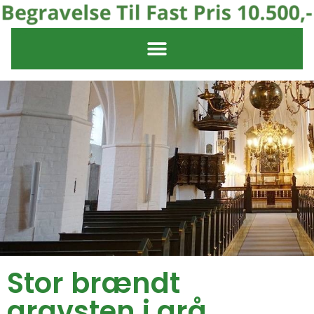
Stor brændt
gravsten i grå