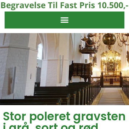
Stor poleret gravsten
i grå, sort og rød