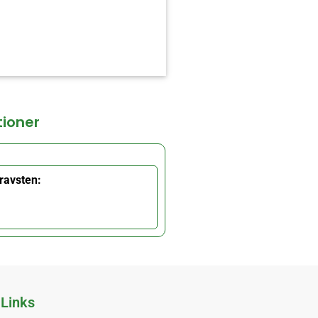
tioner
ravsten:
Links