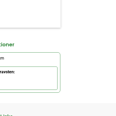
tioner
 cm
ravsten: