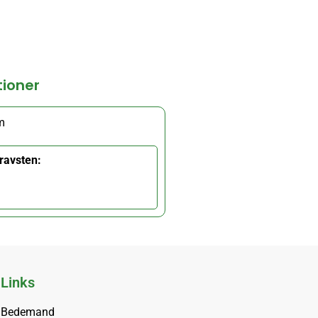
tioner
m
ravsten:
Links
Bedemand