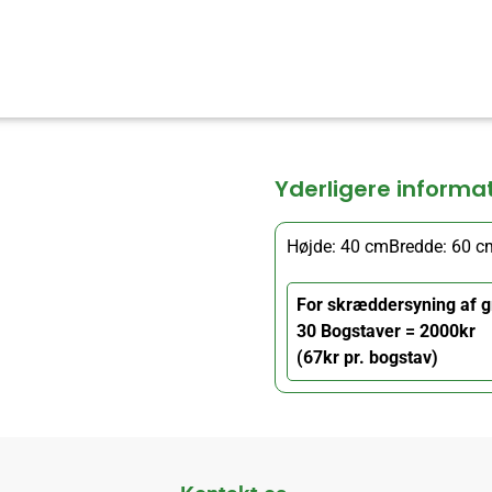
Yderligere informa
Højde: 40 cm
Bredde: 60 c
For skræddersyning af g
30 Bogstaver = 2000kr
(67kr pr. bogstav)