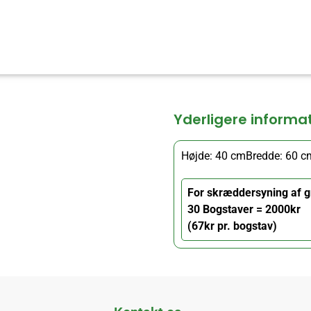
Yderligere informa
Højde: 40 cm
Bredde: 60 c
For skræddersyning af g
30 Bogstaver = 2000kr
(67kr pr. bogstav)