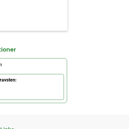
tioner
m
ravsten: